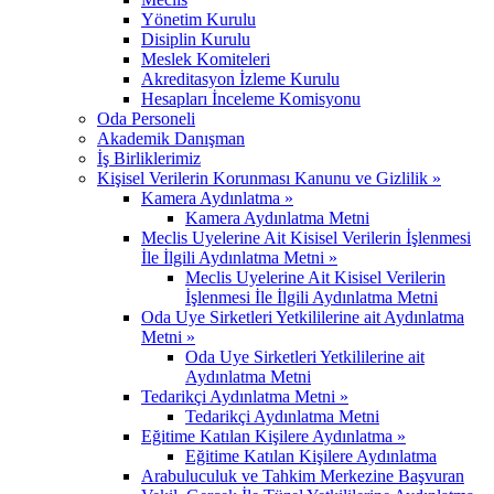
Yönetim Kurulu
Disiplin Kurulu
Meslek Komiteleri
Akreditasyon İzleme Kurulu
Hesapları İnceleme Komisyonu
Oda Personeli
Akademik Danışman
İş Birliklerimiz
Kişisel Verilerin Korunması Kanunu ve Gizlilik »
Kamera Aydınlatma »
Kamera Aydınlatma Metni
Meclis Uyelerine Ait Kisisel Verilerin İşlenmesi
İle İlgili Aydınlatma Metni »
Meclis Uyelerine Ait Kisisel Verilerin
İşlenmesi İle İlgili Aydınlatma Metni
Oda Uye Sirketleri Yetkililerine ait Aydınlatma
Metni »
Oda Uye Sirketleri Yetkililerine ait
Aydınlatma Metni
Tedarikçi Aydınlatma Metni »
Tedarikçi Aydınlatma Metni
Eğitime Katılan Kişilere Aydınlatma »
Eğitime Katılan Kişilere Aydınlatma
Arabuluculuk ve Tahkim Merkezine Başvuran