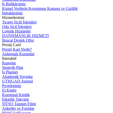
İş Birliklerimiz
Kişisel Verilerin Korunması Kanunu ve Gizlilik
İştiraklerimiz
Hizmetlerimiz
Ticaret Sicili İşlemleri
Oda Sicil İşlemleri
Lojistik Hizmetler
DANIŞMANLIK HİZMETİ
İhracat Destek Ofisi
Prestij Card
Prestij Kart Nedir?
Anlaşmalı Kurumlar
İnteraktif
Raporlar
Stratejik Plan
İş Planları
Akademik Yayınlar
UTISGAD Journal
Projelerimiz
El Kitabı
Kurumsal Kimlik
Etkinlik Takvimi
SİTSO Tanıtım Filmi
Anketler ve Formlar
Mobil Aplikasyon