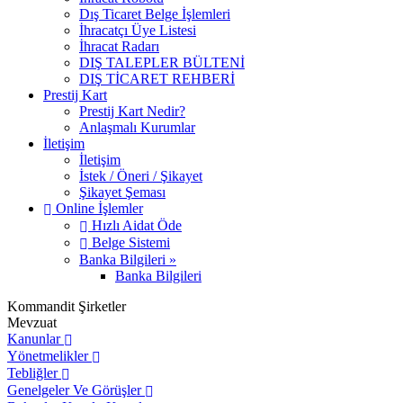
Dış Ticaret Belge İşlemleri
İhracatçı Üye Listesi
İhracat Radarı
DIŞ TALEPLER BÜLTENİ
DIŞ TİCARET REHBERİ
Prestij Kart
Prestij Kart Nedir?
Anlaşmalı Kurumlar
İletişim
İletişim
İstek / Öneri / Şikayet
Şikayet Şeması
Online İşlemler
Hızlı Aidat Öde
Belge Sistemi
Banka Bilgileri »
Banka Bilgileri
Kommandit Şirketler
Mevzuat
Kanunlar
Yönetmelikler
Tebliğler
Genelgeler Ve Görüşler