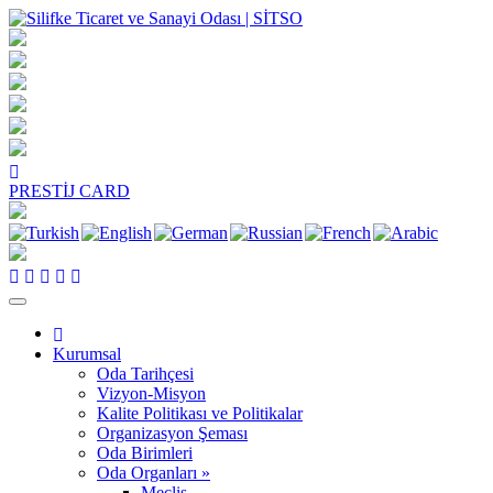
PRESTİJ CARD
Kurumsal
Oda Tarihçesi
Vizyon-Misyon
Kalite Politikası ve Politikalar
Organizasyon Şeması
Oda Birimleri
Oda Organları »
Meclis