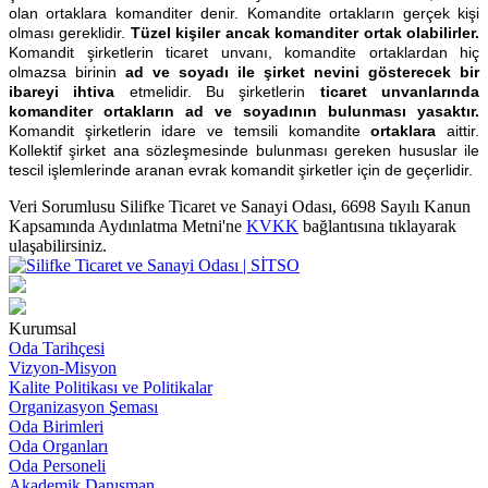
olan ortaklara komanditer denir. Komandite ortakların gerçek kişi
olması gereklidir.
Tüzel kişiler ancak komanditer ortak olabilirler.
Komandit şirketlerin ticaret unvanı, komandite ortaklardan hiç
olmazsa birinin
ad ve soyadı ile şirket nevini gösterecek bir
ibareyi ihtiva
etmelidir. Bu şirketlerin
ticaret unvanlarında
komanditer ortakların ad ve soyadının bulunması yasaktır.
Komandit şirketlerin idare ve temsili komandite
ortaklara
aittir.
Kollektif şirket ana sözleşmesinde bulunması gereken hususlar ile
tescil işlemlerinde aranan evrak komandit şirketler için de geçerlidir.
Veri Sorumlusu Silifke Ticaret ve Sanayi Odası, 6698 Sayılı Kanun
Kapsamında Aydınlatma Metni'ne
KVKK
bağlantısına tıklayarak
ulaşabilirsiniz.
Kurumsal
Oda Tarihçesi
Vizyon-Misyon
Kalite Politikası ve Politikalar
Organizasyon Şeması
Oda Birimleri
Oda Organları
Oda Personeli
Akademik Danışman