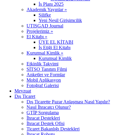
İş Planı 2025
Akademik Yayınlar »
Silifke
Yeni Nesil Girişimcilik
UTISGAD Journal
Projelerimiz »
El Kitabı »
ÜYE EL KİTABI
İş Etiği El Kitabı
Kurumsal Kimlik »
Kurumsal Kimlik
Etkinlik Takvimi
SİTSO Tanıtım Filmi
Anketler ve Formlar
Mobil Aplikasyon
Fotoğraf Galerisi
Mevzuat
Dış Ticaret
Dış Ticarette Pazar Anlaşması Nasıl Yapılır?
Nasıl İhracatçı Olunur?
GTİP Sorgulama
İhracat Destekleri
İhracat Destek Ofisi
Ticaret Bakanlığı Destekleri
İhracat Robotu