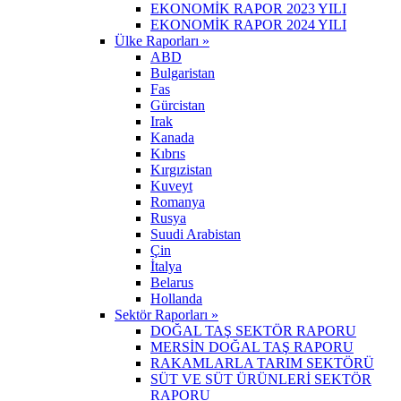
EKONOMİK RAPOR 2023 YILI
EKONOMİK RAPOR 2024 YILI
Ülke Raporları »
ABD
Bulgaristan
Fas
Gürcistan
Irak
Kanada
Kıbrıs
Kırgızistan
Kuveyt
Romanya
Rusya
Suudi Arabistan
Çin
İtalya
Belarus
Hollanda
Sektör Raporları »
DOĞAL TAŞ SEKTÖR RAPORU
MERSİN DOĞAL TAŞ RAPORU
RAKAMLARLA TARIM SEKTÖRÜ
SÜT VE SÜT ÜRÜNLERİ SEKTÖR
RAPORU