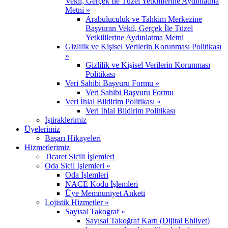
Vekil, Gerçek İle Tüzel Yetkililerine Aydınlatma
Metni »
Arabuluculuk ve Tahkim Merkezine
Başvuran Vekil, Gerçek İle Tüzel
Yetkililerine Aydınlatma Metni
Gizlilik ve Kişisel Verilerin Korunması Politikası
»
Gizlilik ve Kişisel Verilerin Korunması
Politikası
Veri Sahibi Başvuru Formu »
Veri Sahibi Başvuru Formu
Veri İhlal Bildirim Politikası »
Veri İhlal Bildirim Politikası
İştiraklerimiz
Üyelerimiz
Başarı Hikayeleri
Hizmetlerimiz
Ticaret Sicili İşlemleri
Oda Sicil İşlemleri »
Oda İşlemleri
NACE Kodu İşlemleri
Üye Memnuniyet Anketi
Lojistik Hizmetler »
Sayısal Takograf »
Sayısal Takoğraf Kartı (Dijital Ehliyet)