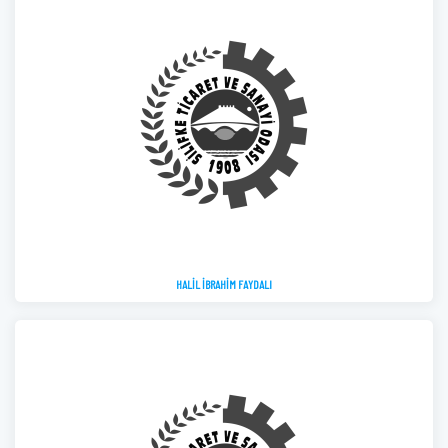
HALİL İBRAHİM FAYDALI