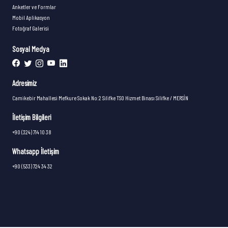
Anketler ve Formlar
Mobil Aplikasyon
Fotoğraf Galerisi
Sosyal Medya
Adresimiz
Camikebir Mahallesi Mefkure Sokak No:2 Silifke TSO Hizmet Binası Silifke / MERSİN
İletişim Bilgileri
+90 (324) 714 10 38
Whatsapp İletişim
+90 (533) 724 34 32