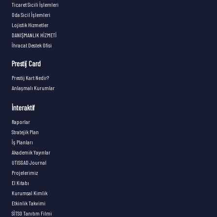
Ticaret Sicili İşlemleri
Oda Sicil İşlemleri
Lojistik Hizmetler
DANIŞMANLIK HİZMETİ
İhracat Destek Ofisi
Prestij Card
Prestij Kart Nedir?
Anlaşmalı Kurumlar
İnteraktif
Raporlar
Stratejik Plan
İş Planları
Akademik Yayınlar
UTISGAD Journal
Projelerimiz
El Kitabı
Kurumsal Kimlik
Etkinlik Takvimi
SİTSO Tanıtım Filmi