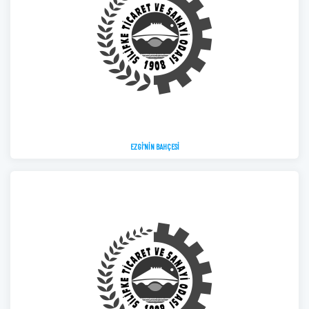
EZGİ'NİN BAHÇESİ