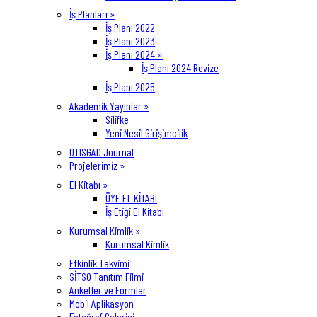
İş Planları »
İş Planı 2022
İş Planı 2023
İş Planı 2024 »
İş Planı 2024 Revize
İş Planı 2025
Akademik Yayınlar »
Silifke
Yeni Nesil Girişimcilik
UTISGAD Journal
Projelerimiz »
El Kitabı »
ÜYE EL KİTABI
İş Etiği El Kitabı
Kurumsal Kimlik »
Kurumsal Kimlik
Etkinlik Takvimi
SİTSO Tanıtım Filmi
Anketler ve Formlar
Mobil Aplikasyon
Fotoğraf Galerisi