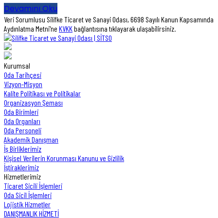
Devamını Oku
Veri Sorumlusu Silifke Ticaret ve Sanayi Odası, 6698 Sayılı Kanun Kapsamında
Aydınlatma Metni'ne
KVKK
bağlantısına tıklayarak ulaşabilirsiniz.
Kurumsal
Oda Tarihçesi
Vizyon-Misyon
Kalite Politikası ve Politikalar
Organizasyon Şeması
Oda Birimleri
Oda Organları
Oda Personeli
Akademik Danışman
İş Birliklerimiz
Kişisel Verilerin Korunması Kanunu ve Gizlilik
İştiraklerimiz
Hizmetlerimiz
Ticaret Sicili İşlemleri
Oda Sicil İşlemleri
Lojistik Hizmetler
DANIŞMANLIK HİZMETİ