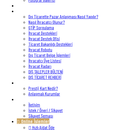
Mevzuat
Dış Ticaret
Dış Ticarette Pazar Anlaşması Nasıl Yapılır?
Nasıl İhracatçı Olunur?
GTİP Sorgulama
İhracat Destekleri
İhracat Destek Ofisi
Ticaret Bakanlığı Destekleri
İhracat Robotu
Dış Ticaret Belge İşlemleri
İhracatçı Üye Listesi
İhracat Radarı
DIŞ TALEPLER BÜLTENİ
DIŞ TİCARET REHBERİ
Prestij Kart
Prestij Kart Nedir?
Anlaşmalı Kurumlar
İletişim
İletişim
İstek / Öneri / Şikayet
Şikayet Şeması
Online İşlemler
Hızlı Aidat Öde