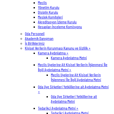
Meclis
Yönetim Kurulu
Disiplin Kurulu
Meslek Komiteleri
Akreditasyon İzleme Kurulu
Hesapları İnceleme Komisyonu
Oda Personeli
Akademik Danışman
İş Birliklerimiz
Kişisel Verilerin Korunması Kanunu ve Gizlilik »
Kamera Aydınlatma »
Kamera Aydınlatma Metni
Meclis Uyelerine Ait Kisisel Verilerin İşlenmesi İle
İlgili Aydınlatma Metni »
Meclis Uyelerine Ait Kisisel Verilerin
İşlenmesi İle İlgili Aydınlatma Metni
Oda Uye Sirketleri Yetkililerine ait Aydınlatma Metni
»
Oda Uye Sirketleri Yetkililerine ait
Aydınlatma Metni
Tedarikçi Aydınlatma Metni »
Tedarikçi Aydınlatma Metni