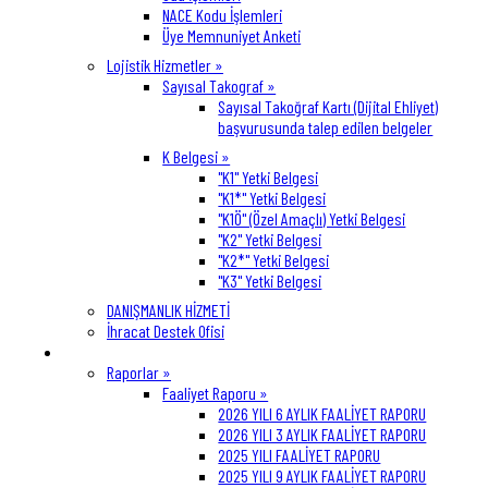
NACE Kodu İşlemleri
Üye Memnuniyet Anketi
Lojistik Hizmetler »
Sayısal Takograf »
Sayısal Takoğraf Kartı (Dijital Ehliyet)
başvurusunda talep edilen belgeler
K Belgesi »
"K1" Yetki Belgesi
"K1*" Yetki Belgesi
"K1Ö" (Özel Amaçlı) Yetki Belgesi
"K2" Yetki Belgesi
"K2*" Yetki Belgesi
"K3" Yetki Belgesi
DANIŞMANLIK HİZMETİ
İhracat Destek Ofisi
Bilgi Bankası
Raporlar »
Faaliyet Raporu »
2026 YILI 6 AYLIK FAALİYET RAPORU
2026 YILI 3 AYLIK FAALİYET RAPORU
2025 YILI FAALİYET RAPORU
2025 YILI 9 AYLIK FAALİYET RAPORU