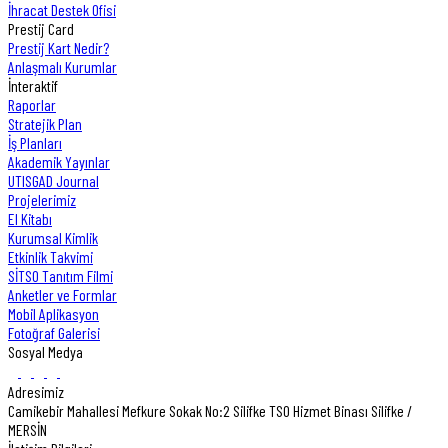
İhracat Destek Ofisi
Prestij Card
Prestij Kart Nedir?
Anlaşmalı Kurumlar
İnteraktif
Raporlar
Stratejik Plan
İş Planları
Akademik Yayınlar
UTISGAD Journal
Projelerimiz
El Kitabı
Kurumsal Kimlik
Etkinlik Takvimi
SİTSO Tanıtım Filmi
Anketler ve Formlar
Mobil Aplikasyon
Fotoğraf Galerisi
Sosyal Medya
Adresimiz
Camikebir Mahallesi Mefkure Sokak No:2 Silifke TSO Hizmet Binası Silifke /
MERSİN