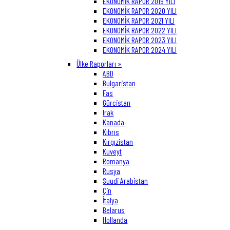
EKONOMİK RAPOR 2019 YILI
EKONOMİK RAPOR 2020 YILI
EKONOMİK RAPOR 2021 YILI
EKONOMİK RAPOR 2022 YILI
EKONOMİK RAPOR 2023 YILI
EKONOMİK RAPOR 2024 YILI
Ülke Raporları »
ABD
Bulgaristan
Fas
Gürcistan
Irak
Kanada
Kıbrıs
Kırgızistan
Kuveyt
Romanya
Rusya
Suudi Arabistan
Çin
İtalya
Belarus
Hollanda