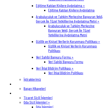
Eğitime Katılan Kişilere Aydınlatma »
Eğitime Katılan Kişilere Aydınlatma
Arabuluculuk ve Tahkim Merkezine Başvuran Vekil,
Gerçek İle Tüzel Yetkililerine Aydınlatma Metni »
Arabuluculuk ve Tahkim Merkezine
Başvuran Vekil, Gerçek İle Tüzel
Yetkililerine Aydınlatma Metni
Gizlilik ve Kişisel Verilerin Korunması Politikası »
Gizlilik ve Kişisel Verilerin Korunması
Politikası
Veri Sahibi Başvuru Formu »
Veri Sahibi Başvuru Formu
Veri İhlal Bildirim Politikası »
Veri İhlal Bildirim Politikası
İştiraklerimiz
Üyelerimiz
Başarı Hikayeleri
Hizmetlerimiz
Ticaret Sicili İşlemleri
Oda Sicil İşlemleri »
Oda İşlemleri