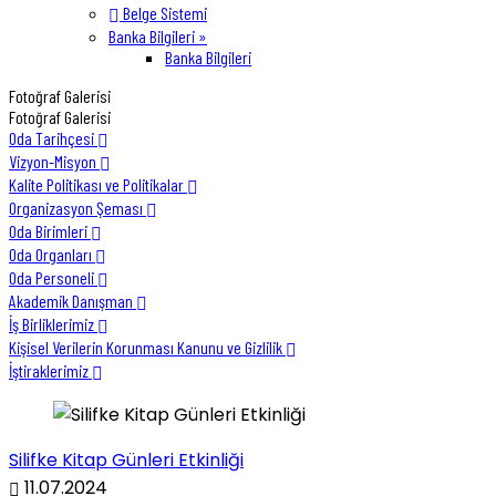
Belge Sistemi
Banka Bilgileri »
Banka Bilgileri
Fotoğraf Galerisi
Fotoğraf Galerisi
Oda Tarihçesi
Vizyon-Misyon
Kalite Politikası ve Politikalar
Organizasyon Şeması
Oda Birimleri
Oda Organları
Oda Personeli
Akademik Danışman
İş Birliklerimiz
Kişisel Verilerin Korunması Kanunu ve Gizlilik
İştiraklerimiz
Silifke Kitap Günleri Etkinliği
11.07.2024