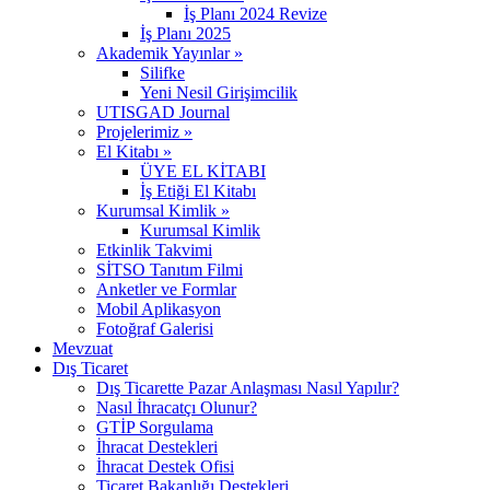
İş Planı 2024 Revize
İş Planı 2025
Akademik Yayınlar »
Silifke
Yeni Nesil Girişimcilik
UTISGAD Journal
Projelerimiz »
El Kitabı »
ÜYE EL KİTABI
İş Etiği El Kitabı
Kurumsal Kimlik »
Kurumsal Kimlik
Etkinlik Takvimi
SİTSO Tanıtım Filmi
Anketler ve Formlar
Mobil Aplikasyon
Fotoğraf Galerisi
Mevzuat
Dış Ticaret
Dış Ticarette Pazar Anlaşması Nasıl Yapılır?
Nasıl İhracatçı Olunur?
GTİP Sorgulama
İhracat Destekleri
İhracat Destek Ofisi
Ticaret Bakanlığı Destekleri