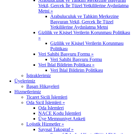
Arabuluculuk ve Tahkim Merkezine Başvuran
Vekil, Gerçek İle Tüzel Yetkililerine Aydınlatma
Metni »
Arabuluculuk ve Tahkim Merkezine
Başvuran Vekil, Gerçek İle Tüzel
Yetkililerine Aydınlatma Metni
Gizlilik ve Kişisel Verilerin Korunması Politikası
»
Gizlilik ve Kişisel Verilerin Korunması
Politikası
Veri Sahibi Başvuru Formu »
Veri Sahibi Başvuru Formu
Veri İhlal Bildirim Politikası »
Veri İhlal Bildirim Politikası
İştiraklerimiz
Üyelerimiz
Başarı Hikayeleri
Hizmetlerimiz
Ticaret Sicili İşlemleri
Oda Sicil İşlemleri »
Oda İşlemleri
NACE Kodu İşlemleri
Üye Memnuniyet Anketi
Lojistik Hizmetler »
Sayısal Takograf »