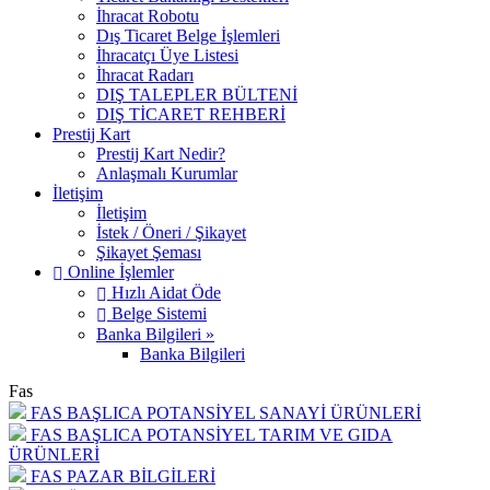
İhracat Robotu
Dış Ticaret Belge İşlemleri
İhracatçı Üye Listesi
İhracat Radarı
DIŞ TALEPLER BÜLTENİ
DIŞ TİCARET REHBERİ
Prestij Kart
Prestij Kart Nedir?
Anlaşmalı Kurumlar
İletişim
İletişim
İstek / Öneri / Şikayet
Şikayet Şeması
Online İşlemler
Hızlı Aidat Öde
Belge Sistemi
Banka Bilgileri »
Banka Bilgileri
Fas
FAS BAŞLICA POTANSİYEL SANAYİ ÜRÜNLERİ
FAS BAŞLICA POTANSİYEL TARIM VE GIDA
ÜRÜNLERİ
FAS PAZAR BİLGİLERİ