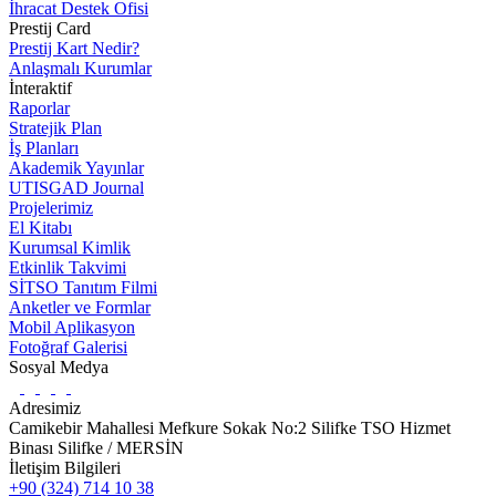
İhracat Destek Ofisi
Prestij Card
Prestij Kart Nedir?
Anlaşmalı Kurumlar
İnteraktif
Raporlar
Stratejik Plan
İş Planları
Akademik Yayınlar
UTISGAD Journal
Projelerimiz
El Kitabı
Kurumsal Kimlik
Etkinlik Takvimi
SİTSO Tanıtım Filmi
Anketler ve Formlar
Mobil Aplikasyon
Fotoğraf Galerisi
Sosyal Medya
Adresimiz
Camikebir Mahallesi Mefkure Sokak No:2 Silifke TSO Hizmet
Binası Silifke / MERSİN
İletişim Bilgileri
+90 (324) 714 10 38