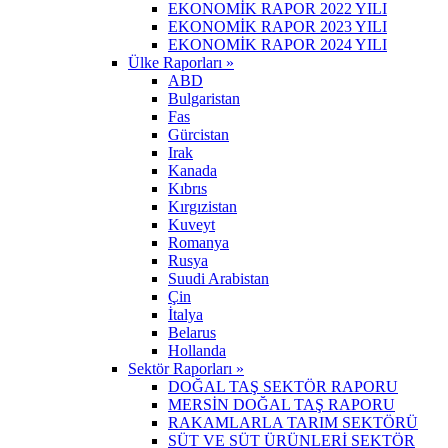
EKONOMİK RAPOR 2022 YILI
EKONOMİK RAPOR 2023 YILI
EKONOMİK RAPOR 2024 YILI
Ülke Raporları »
ABD
Bulgaristan
Fas
Gürcistan
Irak
Kanada
Kıbrıs
Kırgızistan
Kuveyt
Romanya
Rusya
Suudi Arabistan
Çin
İtalya
Belarus
Hollanda
Sektör Raporları »
DOĞAL TAŞ SEKTÖR RAPORU
MERSİN DOĞAL TAŞ RAPORU
RAKAMLARLA TARIM SEKTÖRÜ
SÜT VE SÜT ÜRÜNLERİ SEKTÖR