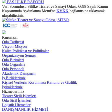
FAS ÜLKE RAPORU
Veri Sorumlusu Silifke Ticaret ve Sanayi Odası, 6698 Sayılı Kanun
Kapsamında Aydınlatma Metni'ne
KVKK
bağlantısına tıklayarak
ulaşabilirsiniz.
Kurumsal
Oda Tarihçesi
Vizyon-Misyon
Kalite Politikası ve Politikalar
Organizasyon Şeması
Oda Birimleri
Oda Organları
Oda Personeli
Akademik Danışman
İş Birliklerimiz
Kişisel Verilerin Korunması Kanunu ve Gizlilik
İştiraklerimiz
Hizmetlerimiz
Ticaret Sicili İşlemleri
Oda Sicil İşlemleri
Lojistik Hizmetler
DANIŞMANLIK HİZMETİ