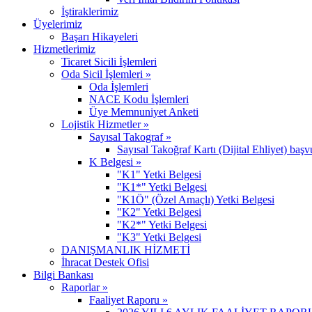
İştiraklerimiz
Üyelerimiz
Başarı Hikayeleri
Hizmetlerimiz
Ticaret Sicili İşlemleri
Oda Sicil İşlemleri »
Oda İşlemleri
NACE Kodu İşlemleri
Üye Memnuniyet Anketi
Lojistik Hizmetler »
Sayısal Takograf »
Sayısal Takoğraf Kartı (Dijital Ehliyet) başv
K Belgesi »
"K1" Yetki Belgesi
"K1*" Yetki Belgesi
"K1Ö" (Özel Amaçlı) Yetki Belgesi
"K2" Yetki Belgesi
"K2*" Yetki Belgesi
"K3" Yetki Belgesi
DANIŞMANLIK HİZMETİ
İhracat Destek Ofisi
Bilgi Bankası
Raporlar »
Faaliyet Raporu »