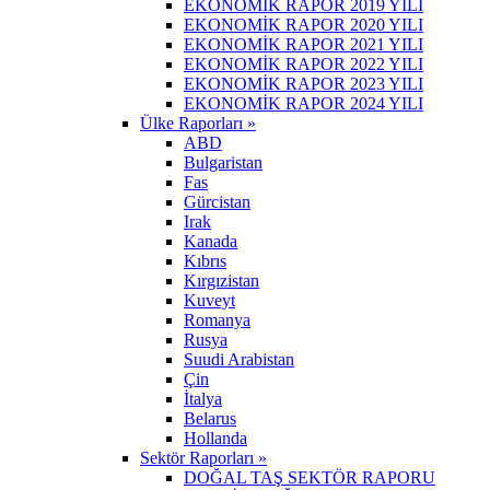
EKONOMİK RAPOR 2019 YILI
EKONOMİK RAPOR 2020 YILI
EKONOMİK RAPOR 2021 YILI
EKONOMİK RAPOR 2022 YILI
EKONOMİK RAPOR 2023 YILI
EKONOMİK RAPOR 2024 YILI
Ülke Raporları »
ABD
Bulgaristan
Fas
Gürcistan
Irak
Kanada
Kıbrıs
Kırgızistan
Kuveyt
Romanya
Rusya
Suudi Arabistan
Çin
İtalya
Belarus
Hollanda
Sektör Raporları »
DOĞAL TAŞ SEKTÖR RAPORU