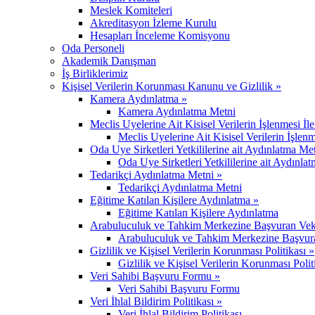
Meslek Komiteleri
Akreditasyon İzleme Kurulu
Hesapları İnceleme Komisyonu
Oda Personeli
Akademik Danışman
İş Birliklerimiz
Kişisel Verilerin Korunması Kanunu ve Gizlilik »
Kamera Aydınlatma »
Kamera Aydınlatma Metni
Meclis Uyelerine Ait Kisisel Verilerin İşlenmesi İl
Meclis Uyelerine Ait Kisisel Verilerin İşlenm
Oda Uye Sirketleri Yetkililerine ait Aydınlatma Me
Oda Uye Sirketleri Yetkililerine ait Aydınla
Tedarikçi Aydınlatma Metni »
Tedarikçi Aydınlatma Metni
Eğitime Katılan Kişilere Aydınlatma »
Eğitime Katılan Kişilere Aydınlatma
Arabuluculuk ve Tahkim Merkezine Başvuran Vekil,
Arabuluculuk ve Tahkim Merkezine Başvuran 
Gizlilik ve Kişisel Verilerin Korunması Politikası »
Gizlilik ve Kişisel Verilerin Korunması Polit
Veri Sahibi Başvuru Formu »
Veri Sahibi Başvuru Formu
Veri İhlal Bildirim Politikası »
Veri İhlal Bildirim Politikası