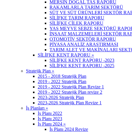
MERSİN DOĞAL TAŞ RAPORU
RAKAMLARLA TARIM SEKTÖRÜ
SÜT VE SÜT ÜRÜNLERİ SEKTÖR RA
SİLİFKE TARIM RAPORU
SİLİFKE ÇİLEK RAPORU
YAŞ MEYVE SEBZE SEKTÖRÜ RAPO
İNŞAAT MALZEMELERİ SEKTÖR RA
OTOMOTİV SEKTÖR RAPORU
PİYASA ANALİZ ARAŞTIRMASI
TARIM ALET VE MAKİNALARI SEK
SİLİFKE KENT RAPORU »
SİLİFKE KENT RAPORU -2023
SİLİFKE KENT RAPORU -2025
Stratejik Plan »
2015 - 2018 Stratejik Plan
2019 - 2022 Stratejik Plan
2019 - 2022 Stratejik Plan Revize 1
2019 - 2022 Stratejik Plan revize 2
2023-2026 Stratejik Plan
2023-2026 Stratejik Plan Revize 1
İş Planları »
İş Planı 2022
İş Planı 2023
İş Planı 2024 »
İş Planı 2024 Revize