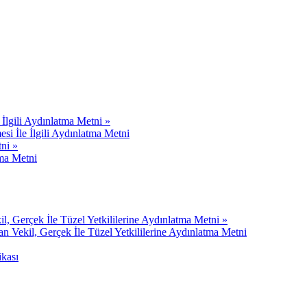
e İlgili Aydınlatma Metni »
esi İle İlgili Aydınlatma Metni
tni »
tma Metni
 Gerçek İle Tüzel Yetkililerine Aydınlatma Metni »
Vekil, Gerçek İle Tüzel Yetkililerine Aydınlatma Metni
ikası