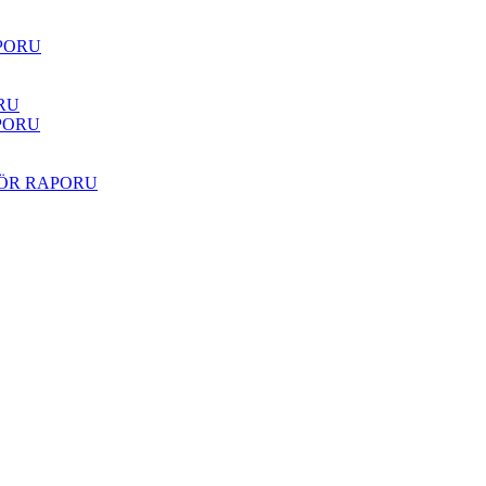
PORU
RU
PORU
TÖR RAPORU