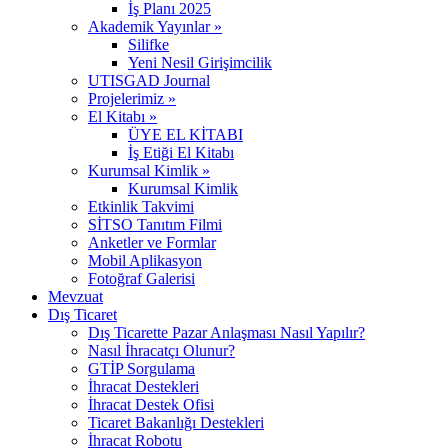
İş Planı 2025
Akademik Yayınlar »
Silifke
Yeni Nesil Girişimcilik
UTISGAD Journal
Projelerimiz »
El Kitabı »
ÜYE EL KİTABI
İş Etiği El Kitabı
Kurumsal Kimlik »
Kurumsal Kimlik
Etkinlik Takvimi
SİTSO Tanıtım Filmi
Anketler ve Formlar
Mobil Aplikasyon
Fotoğraf Galerisi
Mevzuat
Dış Ticaret
Dış Ticarette Pazar Anlaşması Nasıl Yapılır?
Nasıl İhracatçı Olunur?
GTİP Sorgulama
İhracat Destekleri
İhracat Destek Ofisi
Ticaret Bakanlığı Destekleri
İhracat Robotu