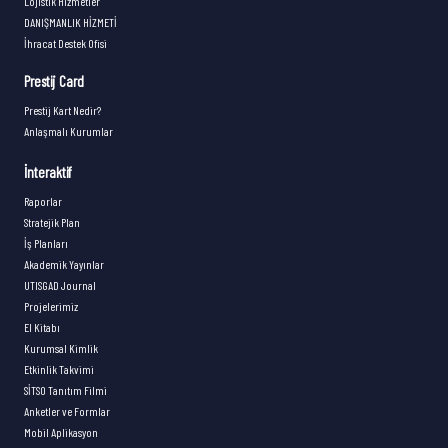
Lojistik Hizmetler
DANIŞMANLIK HİZMETİ
İhracat Destek Ofisi
Prestij Card
Prestij Kart Nedir?
Anlaşmalı Kurumlar
İnteraktif
Raporlar
Stratejik Plan
İş Planları
Akademik Yayınlar
UTISGAD Journal
Projelerimiz
El Kitabı
Kurumsal Kimlik
Etkinlik Takvimi
SİTSO Tanıtım Filmi
Anketler ve Formlar
Mobil Aplikasyon