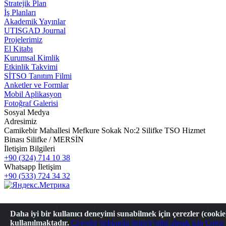
Stratejik Plan
İş Planları
Akademik Yayınlar
UTISGAD Journal
Projelerimiz
El Kitabı
Kurumsal Kimlik
Etkinlik Takvimi
SİTSO Tanıtım Filmi
Anketler ve Formlar
Mobil Aplikasyon
Fotoğraf Galerisi
Sosyal Medya
Adresimiz
Camikebir Mahallesi Mefkure Sokak No:2 Silifke TSO Hizmet
Binası Silifke / MERSİN
İletişim Bilgileri
+90 (324) 714 10 38
Whatsapp İletişim
+90 (533) 724 34 32
Daha iyi bir kullanıcı deneyimi sunabilmek için çerezler (cookie
kullanılmaktadır.
Çerezler hakkında detaylı bilgi almak için Çerez