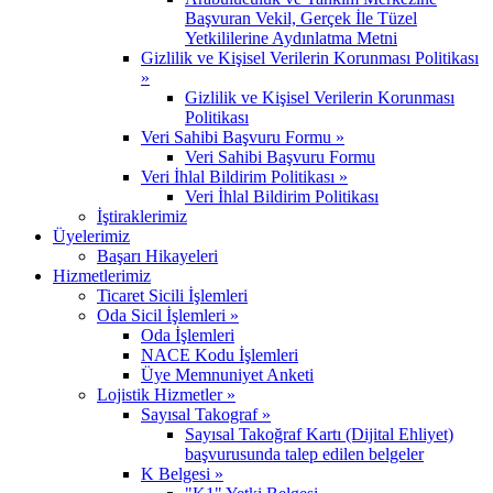
Başvuran Vekil, Gerçek İle Tüzel
Yetkililerine Aydınlatma Metni
Gizlilik ve Kişisel Verilerin Korunması Politikası
»
Gizlilik ve Kişisel Verilerin Korunması
Politikası
Veri Sahibi Başvuru Formu »
Veri Sahibi Başvuru Formu
Veri İhlal Bildirim Politikası »
Veri İhlal Bildirim Politikası
İştiraklerimiz
Üyelerimiz
Başarı Hikayeleri
Hizmetlerimiz
Ticaret Sicili İşlemleri
Oda Sicil İşlemleri »
Oda İşlemleri
NACE Kodu İşlemleri
Üye Memnuniyet Anketi
Lojistik Hizmetler »
Sayısal Takograf »
Sayısal Takoğraf Kartı (Dijital Ehliyet)
başvurusunda talep edilen belgeler
K Belgesi »