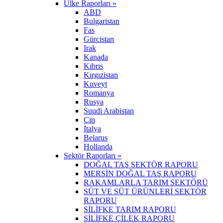
Ülke Raporları »
ABD
Bulgaristan
Fas
Gürcistan
Irak
Kanada
Kıbrıs
Kırgızistan
Kuveyt
Romanya
Rusya
Suudi Arabistan
Çin
İtalya
Belarus
Hollanda
Sektör Raporları »
DOĞAL TAŞ SEKTÖR RAPORU
MERSİN DOĞAL TAŞ RAPORU
RAKAMLARLA TARIM SEKTÖRÜ
SÜT VE SÜT ÜRÜNLERİ SEKTÖR
RAPORU
SİLİFKE TARIM RAPORU
SİLİFKE ÇİLEK RAPORU