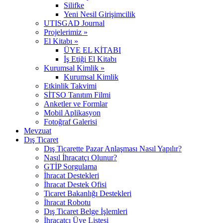
Silifke
Yeni Nesil Girişimcilik
UTISGAD Journal
Projelerimiz »
El Kitabı »
ÜYE EL KİTABI
İş Etiği El Kitabı
Kurumsal Kimlik »
Kurumsal Kimlik
Etkinlik Takvimi
SİTSO Tanıtım Filmi
Anketler ve Formlar
Mobil Aplikasyon
Fotoğraf Galerisi
Mevzuat
Dış Ticaret
Dış Ticarette Pazar Anlaşması Nasıl Yapılır?
Nasıl İhracatçı Olunur?
GTİP Sorgulama
İhracat Destekleri
İhracat Destek Ofisi
Ticaret Bakanlığı Destekleri
İhracat Robotu
Dış Ticaret Belge İşlemleri
İhracatçı Üye Listesi