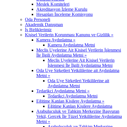
Meslek Komiteleri
Akreditasyon İzleme Kurulu
Hesapları İnceleme Komisyonu
Oda Personeli
Akademik Danışman
İş Birliklerimiz
Kişisel Verilerin Korunması Kanunu ve Gizlilik »
Kamera Aydınlatma »
Kamera Aydınlatma Metni
Meclis Uyelerine Ait Kisisel Verilerin İşlenmesi
İle İlgili Aydınlatma Metni »
Meclis Uyelerine Ait Kisisel Verilerin
İşlenmesi İle İlgili Aydınlatma Metni
Oda Uye Sirketleri Yetkililerine ait Aydınlatma
Metni »
Oda Uye Sirketleri Yetkililerine ait
Aydınlatma Metni
Tedarikçi Aydınlatma Metni »
Tedarikçi Aydınlatma Metni
Eğitime Katılan Kişilere Aydınlatma »
Eğitime Katılan Kişilere Aydınlatma
Arabuluculuk ve Tahkim Merkezine Başvuran
Vekil, Gerçek İle Tüzel Yetkililerine Aydınlatma
Metni »
Arabuluculuk ve Tahkim Merkezine