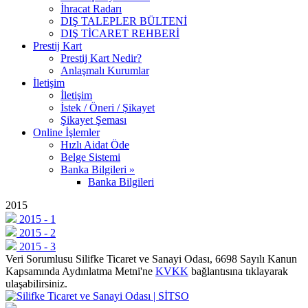
İhracat Radarı
DIŞ TALEPLER BÜLTENİ
DIŞ TİCARET REHBERİ
Prestij Kart
Prestij Kart Nedir?
Anlaşmalı Kurumlar
İletişim
İletişim
İstek / Öneri / Şikayet
Şikayet Şeması
Online İşlemler
Hızlı Aidat Öde
Belge Sistemi
Banka Bilgileri »
Banka Bilgileri
2015
2015 - 1
2015 - 2
2015 - 3
Veri Sorumlusu Silifke Ticaret ve Sanayi Odası, 6698 Sayılı Kanun
Kapsamında Aydınlatma Metni'ne
KVKK
bağlantısına tıklayarak
ulaşabilirsiniz.