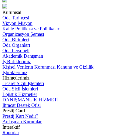
Kurumsal
Oda Tarihçesi
Vizyon-Misyon
Kalite Politikası ve Politikalar
Organizasyon Şeması
Oda Birimleri
Oda Organları
Oda Personeli
Akademik Danışman
İş Birliklerimiz
Kişisel Verilerin Korunması Kanunu ve Gizlilik
İştiraklerimiz
Hizmetlerimiz
Ticaret Sicili İşlemleri
Oda Sicil İşlemleri
Lojistik Hizmetler
DANIŞMANLIK HİZMETİ
İhracat Destek Ofisi
Prestij Card
Prestij Kart Nedir?
Anlaşmalı Kurumlar
İnteraktif
Raporlar