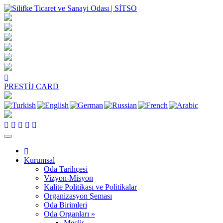
PRESTİJ CARD
Kurumsal
Oda Tarihçesi
Vizyon-Misyon
Kalite Politikası ve Politikalar
Organizasyon Şeması
Oda Birimleri
Oda Organları »
Meclis