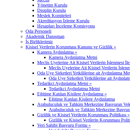
Yönetim Kurulu
Disiplin Kurulu
Meslek Komiteleri
Akreditasyon İzleme Kurulu
Hesapları İnceleme Komisyonu
Oda Personeli
Akademik Danışman
İş Birliklerimiz
Kişisel Verilerin Korunması Kanunu ve Gizlilik »
Kamera Aydınlatma »
Kamera Aydınlatma Metni
Meclis Uyelerine Ait Kisisel Verilerin İşlenmesi İl
Meclis Uyelerine Ait Kisisel Verilerin İşlenm
Oda Uye Sirketleri Yetkililerine ait Aydınlatma Me
Oda Uye Sirketleri Yetkililerine ait Aydınla
Tedarikçi Aydınlatma Metni »
Tedarikçi Aydınlatma Metni
Eğitime Katılan Kişilere Aydınlatma »
Eğitime Katılan Kişilere Aydınlatma
Arabuluculuk ve Tahkim Merkezine Başvuran Vekil,
Arabuluculuk ve Tahkim Merkezine Başvuran 
Gizlilik ve Kişisel Verilerin Korunması Politikası »
Gizlilik ve Kişisel Verilerin Korunması Polit
Veri Sahibi Başvuru Formu »