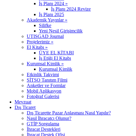
İş Planı 2024 »
İş Planı 2024 Revize
İş Planı 2025
Akademik Yayınlar »
Silifke
Yeni Nesil Girişimcilik
UTISGAD Journal
Projelerimiz »
El Kitabı »
ÜYE EL KİTABI
İş Etiği El Kitabı
Kurumsal Kimlik »
Kurumsal Kimlik
Etkinlik Takvimi
SİTSO Tanıtım Filmi
Anketler ve Formlar
Mobil Aplikasyon
Fotoğraf Galerisi
Mevzuat
Dış Ticaret
Dış Ticarette Pazar Anlaşması Nasıl Yapılır?
Nasıl İhracatçı Olunur?
GTİP Sorgulama
İhracat Destekleri
İhracat Destek Ofisi