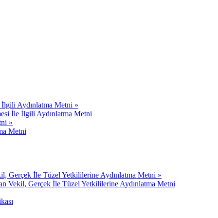
e İlgili Aydınlatma Metni »
esi İle İlgili Aydınlatma Metni
tni »
tma Metni
 Gerçek İle Tüzel Yetkililerine Aydınlatma Metni »
Vekil, Gerçek İle Tüzel Yetkililerine Aydınlatma Metni
ikası