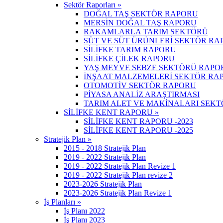
Sektör Raporları »
DOĞAL TAŞ SEKTÖR RAPORU
MERSİN DOĞAL TAŞ RAPORU
RAKAMLARLA TARIM SEKTÖRÜ
SÜT VE SÜT ÜRÜNLERİ SEKTÖR RA
SİLİFKE TARIM RAPORU
SİLİFKE ÇİLEK RAPORU
YAŞ MEYVE SEBZE SEKTÖRÜ RAPO
İNŞAAT MALZEMELERİ SEKTÖR RA
OTOMOTİV SEKTÖR RAPORU
PİYASA ANALİZ ARAŞTIRMASI
TARIM ALET VE MAKİNALARI SEK
SİLİFKE KENT RAPORU »
SİLİFKE KENT RAPORU -2023
SİLİFKE KENT RAPORU -2025
Stratejik Plan »
2015 - 2018 Stratejik Plan
2019 - 2022 Stratejik Plan
2019 - 2022 Stratejik Plan Revize 1
2019 - 2022 Stratejik Plan revize 2
2023-2026 Stratejik Plan
2023-2026 Stratejik Plan Revize 1
İş Planları »
İş Planı 2022
İş Planı 2023