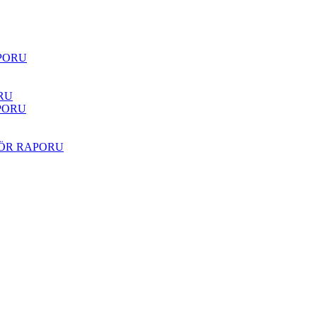
PORU
RU
PORU
TÖR RAPORU