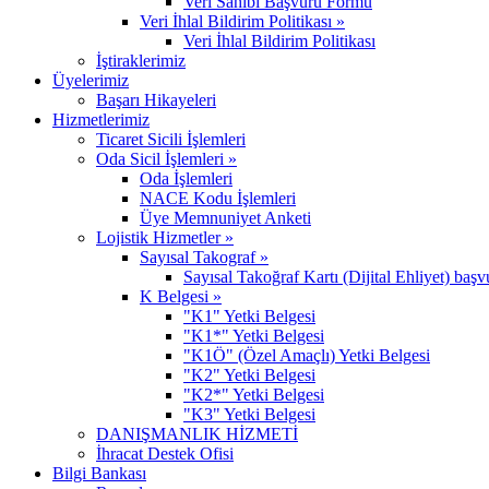
Veri Sahibi Başvuru Formu
Veri İhlal Bildirim Politikası »
Veri İhlal Bildirim Politikası
İştiraklerimiz
Üyelerimiz
Başarı Hikayeleri
Hizmetlerimiz
Ticaret Sicili İşlemleri
Oda Sicil İşlemleri »
Oda İşlemleri
NACE Kodu İşlemleri
Üye Memnuniyet Anketi
Lojistik Hizmetler »
Sayısal Takograf »
Sayısal Takoğraf Kartı (Dijital Ehliyet) başv
K Belgesi »
"K1" Yetki Belgesi
"K1*" Yetki Belgesi
"K1Ö" (Özel Amaçlı) Yetki Belgesi
"K2" Yetki Belgesi
"K2*" Yetki Belgesi
"K3" Yetki Belgesi
DANIŞMANLIK HİZMETİ
İhracat Destek Ofisi
Bilgi Bankası