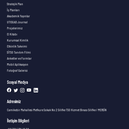
Stratejik Plan
İş Planları
Akademik Yayınlar
UTISGAD Journal
Projelerimiz
El Kitabı
Kurumsal Kimlik
Etkinlik Takvimi
SİTSO Tanıtım Filmi
Anketler ve Formlar
Mobil Aplikasyon
Fotoğraf Galerisi
Sosyal Medya
Adresimiz
Camikebir Mahallesi Mefkure Sokak No:2 Silifke TSO Hizmet Binası Silifke / MERSİN
İletişim Bilgileri