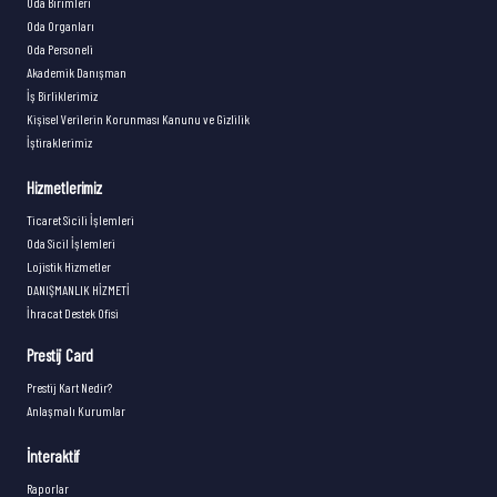
Oda Birimleri
Oda Organları
Oda Personeli
Akademik Danışman
İş Birliklerimiz
Kişisel Verilerin Korunması Kanunu ve Gizlilik
İştiraklerimiz
Hizmetlerimiz
Ticaret Sicili İşlemleri
Oda Sicil İşlemleri
Lojistik Hizmetler
DANIŞMANLIK HİZMETİ
İhracat Destek Ofisi
Prestij Card
Prestij Kart Nedir?
Anlaşmalı Kurumlar
İnteraktif
Raporlar