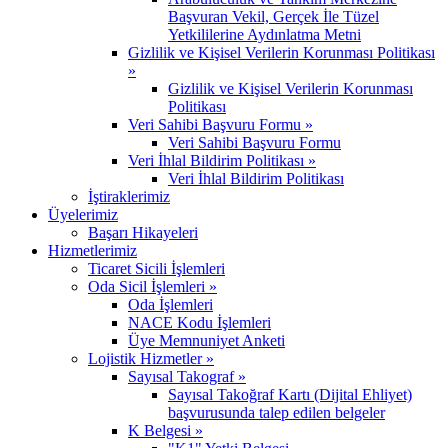
Başvuran Vekil, Gerçek İle Tüzel
Yetkililerine Aydınlatma Metni
Gizlilik ve Kişisel Verilerin Korunması Politikası
»
Gizlilik ve Kişisel Verilerin Korunması
Politikası
Veri Sahibi Başvuru Formu »
Veri Sahibi Başvuru Formu
Veri İhlal Bildirim Politikası »
Veri İhlal Bildirim Politikası
İştiraklerimiz
Üyelerimiz
Başarı Hikayeleri
Hizmetlerimiz
Ticaret Sicili İşlemleri
Oda Sicil İşlemleri »
Oda İşlemleri
NACE Kodu İşlemleri
Üye Memnuniyet Anketi
Lojistik Hizmetler »
Sayısal Takograf »
Sayısal Takoğraf Kartı (Dijital Ehliyet)
başvurusunda talep edilen belgeler
K Belgesi »