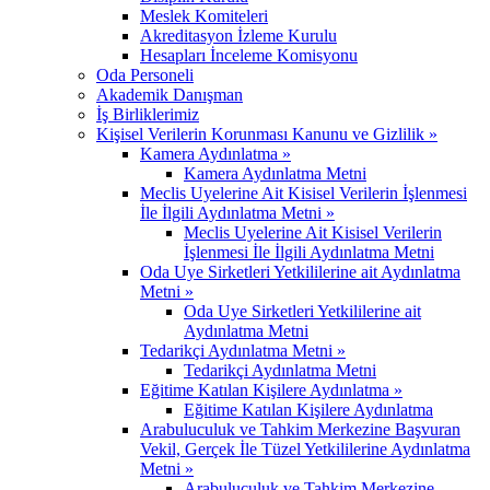
Meslek Komiteleri
Akreditasyon İzleme Kurulu
Hesapları İnceleme Komisyonu
Oda Personeli
Akademik Danışman
İş Birliklerimiz
Kişisel Verilerin Korunması Kanunu ve Gizlilik »
Kamera Aydınlatma »
Kamera Aydınlatma Metni
Meclis Uyelerine Ait Kisisel Verilerin İşlenmesi
İle İlgili Aydınlatma Metni »
Meclis Uyelerine Ait Kisisel Verilerin
İşlenmesi İle İlgili Aydınlatma Metni
Oda Uye Sirketleri Yetkililerine ait Aydınlatma
Metni »
Oda Uye Sirketleri Yetkililerine ait
Aydınlatma Metni
Tedarikçi Aydınlatma Metni »
Tedarikçi Aydınlatma Metni
Eğitime Katılan Kişilere Aydınlatma »
Eğitime Katılan Kişilere Aydınlatma
Arabuluculuk ve Tahkim Merkezine Başvuran
Vekil, Gerçek İle Tüzel Yetkililerine Aydınlatma
Metni »
Arabuluculuk ve Tahkim Merkezine