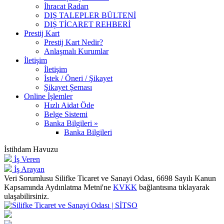
İhracat Radarı
DIŞ TALEPLER BÜLTENİ
DIŞ TİCARET REHBERİ
Prestij Kart
Prestij Kart Nedir?
Anlaşmalı Kurumlar
İletişim
İletişim
İstek / Öneri / Şikayet
Şikayet Şeması
Online İşlemler
Hızlı Aidat Öde
Belge Sistemi
Banka Bilgileri »
Banka Bilgileri
İstihdam Havuzu
İş Veren
İş Arayan
Veri Sorumlusu Silifke Ticaret ve Sanayi Odası, 6698 Sayılı Kanun
Kapsamında Aydınlatma Metni'ne
KVKK
bağlantısına tıklayarak
ulaşabilirsiniz.