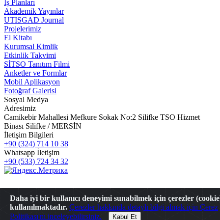
İş Planları
Akademik Yayınlar
UTISGAD Journal
Projelerimiz
El Kitabı
Kurumsal Kimlik
Etkinlik Takvimi
SİTSO Tanıtım Filmi
Anketler ve Formlar
Mobil Aplikasyon
Fotoğraf Galerisi
Sosyal Medya
Adresimiz
Camikebir Mahallesi Mefkure Sokak No:2 Silifke TSO Hizmet
Binası Silifke / MERSİN
İletişim Bilgileri
+90 (324) 714 10 38
Whatsapp İletişim
+90 (533) 724 34 32
Daha iyi bir kullanıcı deneyimi sunabilmek için çerezler (cookie
kullanılmaktadır.
Çerezler hakkında detaylı bilgi almak için Çerez
Politikası'nı inceleyebilirsiniz.
Kabul Et