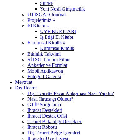
Silifke
Yeni Nesil Girişimcilik
UTISGAD Journal
Projelerimiz »
El Kitabı »
ÜYE EL KİTABI
İş Etiği El Kitabı
Kurumsal Kimlik »
Kurumsal Kimlik
Etkinlik Takvimi
SİTSO Tanıtım Filmi
Anketler ve Formlar
Mobil Aplikasyon
Fotoğraf Galerisi
Mevzuat
Dış Ticaret
Dış Ticarette Pazar Anlaşması Nasıl Yapılır?
Nasıl İhracatçı Olunur?
GTİP Sorgulama
İhracat Destekleri
İhracat Destek Ofisi
Ticaret Bakanlığı Destekleri
İhracat Robotu
Dış Ticaret Belge İşlemleri
İhracatçı Üye Listesi