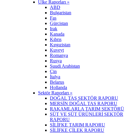
Ülke Raporları »
ABD
Bulgaristan
Fas
Gürcistan
Irak
Kanada
Kıbrıs
Kırgızistan
Kuveyt
Romanya
Rusya
Suudi Arabistan
Çin
İtalya
Belarus
Hollanda
Sektör Raporları »
DOĞAL TAŞ SEKTÖR RAPORU
MERSİN DOĞAL TAŞ RAPORU
RAKAMLARLA TARIM SEKTÖRÜ
SÜT VE SÜT ÜRÜNLERİ SEKTÖR
RAPORU
SİLİFKE TARIM RAPORU
SİLİFKE ÇİLEK RAPORU