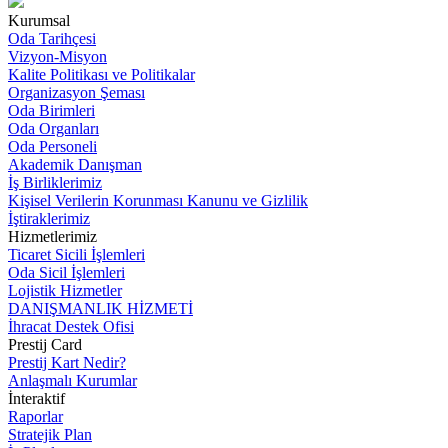
Kurumsal
Oda Tarihçesi
Vizyon-Misyon
Kalite Politikası ve Politikalar
Organizasyon Şeması
Oda Birimleri
Oda Organları
Oda Personeli
Akademik Danışman
İş Birliklerimiz
Kişisel Verilerin Korunması Kanunu ve Gizlilik
İştiraklerimiz
Hizmetlerimiz
Ticaret Sicili İşlemleri
Oda Sicil İşlemleri
Lojistik Hizmetler
DANIŞMANLIK HİZMETİ
İhracat Destek Ofisi
Prestij Card
Prestij Kart Nedir?
Anlaşmalı Kurumlar
İnteraktif
Raporlar
Stratejik Plan