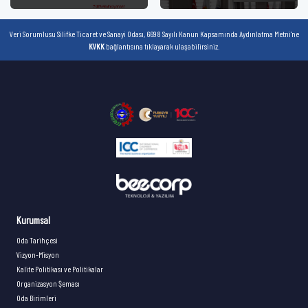
Veri Sorumlusu Silifke Ticaret ve Sanayi Odası, 6698 Sayılı Kanun Kapsamında Aydınlatma Metni'ne
KVKK
bağlantısına tıklayarak ulaşabilirsiniz.
Kurumsal
Oda Tarihçesi
Vizyon-Misyon
Kalite Politikası ve Politikalar
Organizasyon Şeması
Oda Birimleri