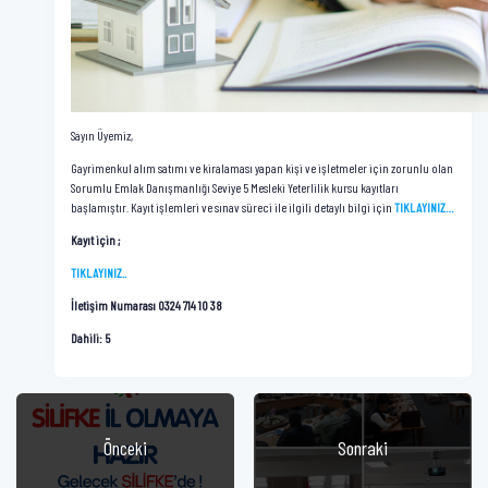
Sayın Üyemiz,
Gayrimenkul alım satımı ve kiralaması yapan kişi ve işletmeler için zorunlu olan
Sorumlu Emlak Danışmanlığı Seviye 5 Mesleki Yeterlilik kursu kayıtları
başlamıştır. Kayıt işlemleri ve sınav süreci ile ilgili detaylı bilgi için
TIKLAYINIZ…
Kayıt için ;
TIKLAYINIZ..
İletişim Numarası 0324 714 10 38
Dahili: 5
Önceki
Sonraki