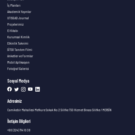
İş Planları
Akademik Yayınlar
UTISGAD Journal
Projelerimiz
El Kitabı
Kurumsal Kimlik
Etkinlik Takvimi
SİTSO Tanıtım Filmi
Anketler ve Formlar
Mobil Aplikasyon
Fotoğraf Galerisi
Sosyal Medya
Adresimiz
Camikebir Mahallesi Mefkure Sokak No:2 Silifke TSO Hizmet Binası Silifke / MERSİN
İletişim Bilgileri
+90 (324) 714 10 38