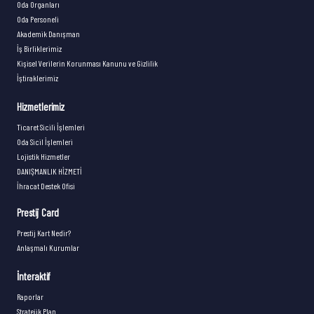
Oda Organları
Oda Personeli
Akademik Danışman
İş Birliklerimiz
Kişisel Verilerin Korunması Kanunu ve Gizlilik
İştiraklerimiz
Hizmetlerimiz
Ticaret Sicili İşlemleri
Oda Sicil İşlemleri
Lojistik Hizmetler
DANIŞMANLIK HİZMETİ
İhracat Destek Ofisi
Prestij Card
Prestij Kart Nedir?
Anlaşmalı Kurumlar
İnteraktif
Raporlar
Stratejik Plan