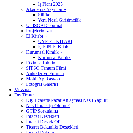
İş Planı 2025
Akademik Yayınlar »
Silifke
Yeni Nesil Girişimcilik
UTISGAD Journal
Projelerimiz »
El Kitabı »
ÜYE EL KİTABI
İş Etiği El Kitabı
Kurumsal Kimlik »
Kurumsal Kimlik
Etkinlik Takvimi
SİTSO Tanıtım Filmi
Anketler ve Formlar
Mobil Aplikasyon
Fotoğraf Galerisi
Mevzuat
Dış Ticaret
Dış Ticarette Pazar Anlaşması Nasıl Yapılır?
Nasıl İhracatçı Olunur?
GTİP Sorgulama
İhracat Destekleri
İhracat Destek Ofisi
Ticaret Bakanlığı Destekleri
İhracat Robotu