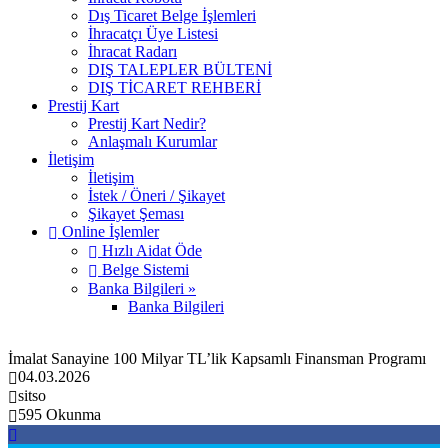
Dış Ticaret Belge İşlemleri
İhracatçı Üye Listesi
İhracat Radarı
DIŞ TALEPLER BÜLTENİ
DIŞ TİCARET REHBERİ
Prestij Kart
Prestij Kart Nedir?
Anlaşmalı Kurumlar
İletişim
İletişim
İstek / Öneri / Şikayet
Şikayet Şeması
Online İşlemler
Hızlı Aidat Öde
Belge Sistemi
Banka Bilgileri »
Banka Bilgileri
İmalat Sanayine 100 Milyar TL’lik Kapsamlı Finansman Programı
04.03.2026
sitso
595 Okunma