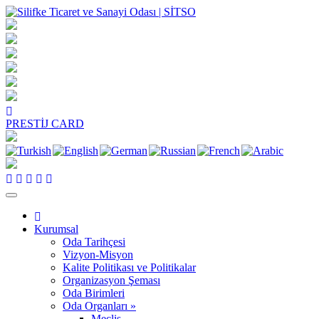
PRESTİJ CARD
Kurumsal
Oda Tarihçesi
Vizyon-Misyon
Kalite Politikası ve Politikalar
Organizasyon Şeması
Oda Birimleri
Oda Organları »
Meclis