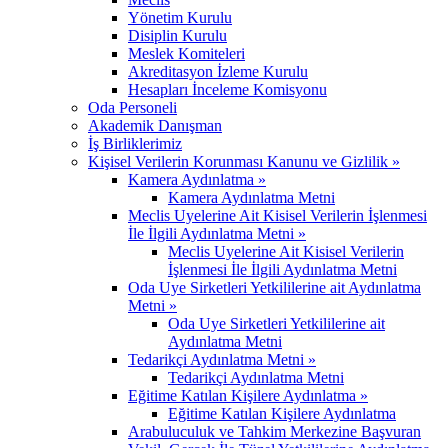
Yönetim Kurulu
Disiplin Kurulu
Meslek Komiteleri
Akreditasyon İzleme Kurulu
Hesapları İnceleme Komisyonu
Oda Personeli
Akademik Danışman
İş Birliklerimiz
Kişisel Verilerin Korunması Kanunu ve Gizlilik »
Kamera Aydınlatma »
Kamera Aydınlatma Metni
Meclis Uyelerine Ait Kisisel Verilerin İşlenmesi
İle İlgili Aydınlatma Metni »
Meclis Uyelerine Ait Kisisel Verilerin
İşlenmesi İle İlgili Aydınlatma Metni
Oda Uye Sirketleri Yetkililerine ait Aydınlatma
Metni »
Oda Uye Sirketleri Yetkililerine ait
Aydınlatma Metni
Tedarikçi Aydınlatma Metni »
Tedarikçi Aydınlatma Metni
Eğitime Katılan Kişilere Aydınlatma »
Eğitime Katılan Kişilere Aydınlatma
Arabuluculuk ve Tahkim Merkezine Başvuran