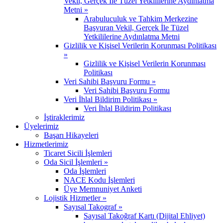
Vekil, Gerçek İle Tüzel Yetkililerine Aydınlatma
Metni »
Arabuluculuk ve Tahkim Merkezine
Başvuran Vekil, Gerçek İle Tüzel
Yetkililerine Aydınlatma Metni
Gizlilik ve Kişisel Verilerin Korunması Politikası
»
Gizlilik ve Kişisel Verilerin Korunması
Politikası
Veri Sahibi Başvuru Formu »
Veri Sahibi Başvuru Formu
Veri İhlal Bildirim Politikası »
Veri İhlal Bildirim Politikası
İştiraklerimiz
Üyelerimiz
Başarı Hikayeleri
Hizmetlerimiz
Ticaret Sicili İşlemleri
Oda Sicil İşlemleri »
Oda İşlemleri
NACE Kodu İşlemleri
Üye Memnuniyet Anketi
Lojistik Hizmetler »
Sayısal Takograf »
Sayısal Takoğraf Kartı (Dijital Ehliyet)