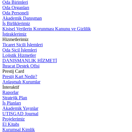
Oda Birimleri
Oda Organları
Oda Personeli
Akademik Danışman
İş Birliklerimiz
Kişisel Verilerin Korunması Kanunu ve Gizlilik
İştiraklerimiz
Hizmetlerimiz
Ticaret Sicili İşlemleri
Oda Sicil İşlemleri
Lojistik Hizmetler
DANIŞMANLIK HİZMETİ
İhracat Destek Ofisi
Prestij Card
Prestij Kart Nedir?
Anlaşmalı Kurumlar
İnteraktif
Raporlar
Stratejik Plan
İş Planları
Akademik Yayınlar
UTISGAD Journal
Projelerimiz
El Kitabı
Kurumsal Kimlik