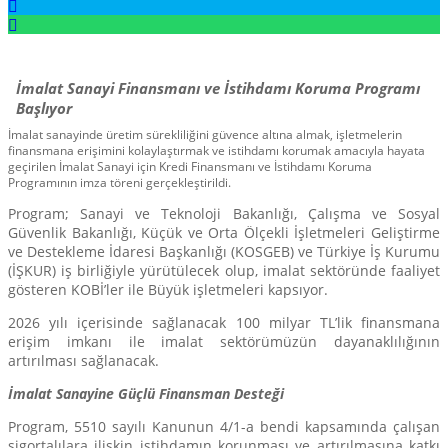
İmalat Sanayi Finansmanı ve İstihdamı Koruma Programı
Başlıyor
İmalat sanayinde üretim sürekliliğini güvence altına almak, işletmelerin
finansmana erişimini kolaylaştırmak ve istihdamı korumak amacıyla hayata
geçirilen İmalat Sanayi için Kredi Finansmanı ve İstihdamı Koruma
Programının imza töreni gerçekleştirildi.
Program; Sanayi ve Teknoloji Bakanlığı, Çalışma ve Sosyal
Güvenlik Bakanlığı, Küçük ve Orta Ölçekli İşletmeleri Geliştirme
ve Destekleme İdaresi Başkanlığı (KOSGEB) ve Türkiye İş Kurumu
(İŞKUR) iş birliğiyle yürütülecek olup, imalat sektöründe faaliyet
gösteren KOBİ’ler ile Büyük işletmeleri kapsıyor.
2026 yılı içerisinde sağlanacak 100 milyar TL’lik finansmana
erişim imkanı ile imalat sektörümüzün dayanaklılığının
artırılması sağlanacak.
İmalat Sanayine Güçlü Finansman Desteği
Program, 5510 sayılı Kanunun 4/1-a bendi kapsamında çalışan
sigortalılara ilişkin istihdamın korunması ve artırılmasına katkı