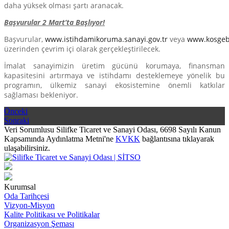
daha yüksek olması şartı aranacak.
Başvurular 2 Mart’ta Başlıyor!
Başvurular,
www.istihdamikoruma.sanayi.gov.tr
veya
www.kosgeb.
üzerinden çevrim içi olarak gerçekleştirilecek.
İmalat sanayimizin üretim gücünü korumaya, finansman
kapasitesini artırmaya ve istihdamı desteklemeye yönelik bu
programın, ülkemiz sanayi ekosistemine önemli katkılar
sağlaması bekleniyor.
Önceki
Sonraki
Veri Sorumlusu Silifke Ticaret ve Sanayi Odası, 6698 Sayılı Kanun
Kapsamında Aydınlatma Metni'ne
KVKK
bağlantısına tıklayarak
ulaşabilirsiniz.
Kurumsal
Oda Tarihçesi
Vizyon-Misyon
Kalite Politikası ve Politikalar
Organizasyon Şeması