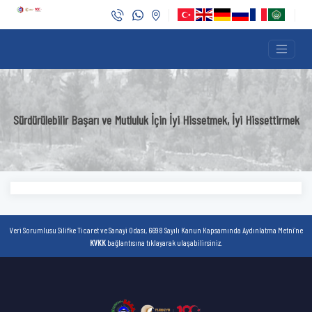
Sürdürülebilir Başarı ve Mutluluk İçin İyi Hissetmek, İyi Hissettirmek
Veri Sorumlusu Silifke Ticaret ve Sanayi Odası, 6698 Sayılı Kanun Kapsamında Aydınlatma Metni'ne
KVKK
bağlantısına tıklayarak ulaşabilirsiniz.