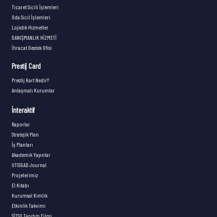
Ticaret Sicili İşlemleri
Oda Sicil İşlemleri
Lojistik Hizmetler
DANIŞMANLIK HİZMETİ
İhracat Destek Ofisi
Prestij Card
Prestij Kart Nedir?
Anlaşmalı Kurumlar
İnteraktif
Raporlar
Stratejik Plan
İş Planları
Akademik Yayınlar
UTISGAD Journal
Projelerimiz
El Kitabı
Kurumsal Kimlik
Etkinlik Takvimi
SİTSO Tanıtım Filmi