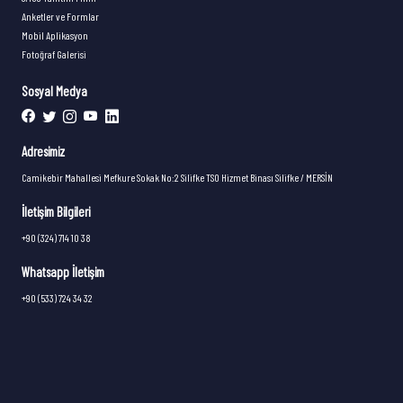
Anketler ve Formlar
Mobil Aplikasyon
Fotoğraf Galerisi
Sosyal Medya
Adresimiz
Camikebir Mahallesi Mefkure Sokak No:2 Silifke TSO Hizmet Binası Silifke / MERSİN
İletişim Bilgileri
+90 (324) 714 10 38
Whatsapp İletişim
+90 (533) 724 34 32